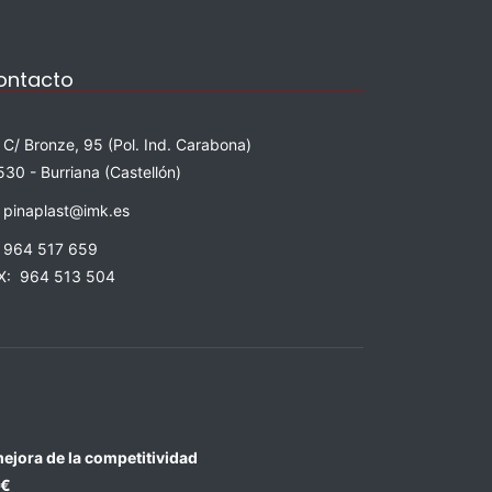
ontacto
C/ Bronze, 95 (Pol. Ind. Carabona)
530 - Burriana (Castellón)
pinaplast@imk.es
964 517 659
X: 964 513 504
mejora de la competitividad
 €