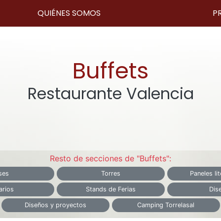
QUIÉNES SOMOS
P
Buffets
Restaurante Valencia
Resto de secciones de "Buffets":
ses
Torres
Paneles li
rios
Stands de Ferias
Dis
Diseños y proyectos
Camping Torrelasal