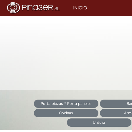
INICIO
Porta piezas * Porta paneles
Ba
Cocinas
Arma
Urduliz