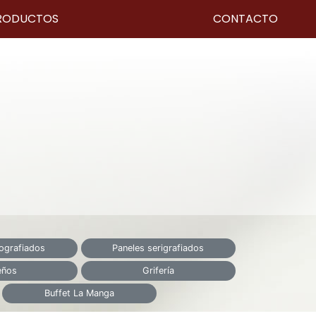
RODUCTOS
CONTACTO
tografiados
Paneles serigrafiados
eños
Grifería
Buffet La Manga