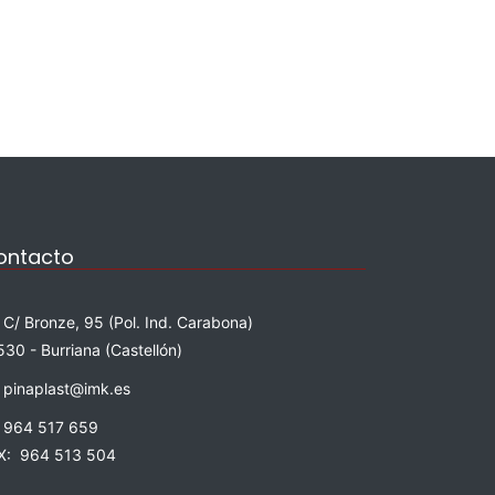
ontacto
C/ Bronze, 95 (Pol. Ind. Carabona)
530 - Burriana (Castellón)
pinaplast@imk.es
964 517 659
X: 964 513 504